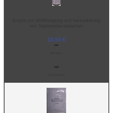
Enzym zur Verflüssigung und Verzuckerung
von Topinambur-Maischen
10,50 €
inkl.
19% MwSt.
zzgl.
Versandkosten