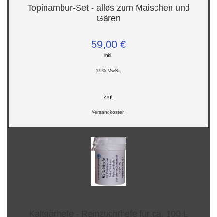
Topinambur-Set - alles zum Maischen und
Gären
59,00 €
inkl.
19% MwSt.
zzgl.
Versandkosten
Kaltgärhefe - Reinzuchthefe für ca. 100 L