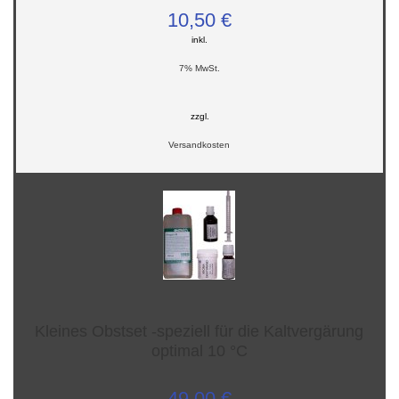
10,50 €
inkl.
7% MwSt.
zzgl.
Versandkosten
Kleines Obstset -speziell für die Kaltvergärung
optimal 10 °C
49,00 €