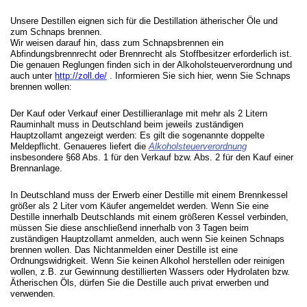
Unsere Destillen eignen sich für die Destillation ätherischer Öle und
zum Schnaps brennen.
Wir weisen darauf hin, dass zum Schnapsbrennen ein
Abfindungsbrennrecht oder Brennrecht als Stoffbesitzer erforderlich ist.
Die genauen Reglungen finden sich in der Alkoholsteuerverordnung und
auch unter
http://zoll.de/
. Informieren Sie sich hier, wenn Sie Schnaps
brennen wollen:
Der Kauf oder Verkauf einer Destillieranlage mit mehr als 2 Litern
Rauminhalt muss in Deutschland beim jeweils zuständigen
Hauptzollamt angezeigt werden: Es gilt die sogenannte doppelte
Meldepflicht. Genaueres liefert die
Alkoholsteuerverordnung
insbesondere §68 Abs. 1 für den Verkauf bzw. Abs. 2 für den Kauf einer
Brennanlage.
In Deutschland muss der Erwerb einer Destille mit einem Brennkessel
größer als 2 Liter vom Käufer angemeldet werden. Wenn Sie eine
Destille innerhalb Deutschlands mit einem größeren Kessel verbinden,
müssen Sie diese anschließend innerhalb von 3 Tagen beim
zuständigen Hauptzollamt anmelden, auch wenn Sie keinen Schnaps
brennen wollen. Das Nichtanmelden einer Destille ist eine
Ordnungswidrigkeit. Wenn Sie keinen Alkohol herstellen oder reinigen
wollen, z.B. zur Gewinnung destillierten Wassers oder Hydrolaten bzw.
Ätherischen Öls, dürfen Sie die Destille auch privat erwerben und
verwenden.