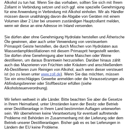
Alkohol zu tun hat. Wenn Sie das vorhaben, sollten Sie sich mit Ihrem
Zollamt in Verbindung setzen und sich ggf. eine spezielle Genehmigung
für eine Anwendung in Verbindung mit Alkohol einholen. Wir als Händler
müssen davon unabhängig davon die Abgabe von Geräten mit einem
Volumen über 2 Liter bei unserem zuständigen Hauptzollamt melden,
wenn wir diese an eine Adresse im Inland versenden.
Sie dürfen aber ohne Genehmigung Hydrolate herstellen und Ätherische
Öle gewinnen, aber auch unter Verwendung von versteuertem
Primasprit Geiste herstellen, die durch Mischen von Hydrolaten aus
Wasserdampfdestillationen mit diesem Primasprit hergestellt werden.
Sie dürfen ohne Genehmigung aber keine Maischen oder Weine
destillieren, um daraus Branntwein herzustellen. Darüber hinaus zählt
auch das Mazerieren von Früchten oder Kräutern und anschließendem
Ab-Destillieren zum Reinigen von Alkohol, auch wenn dieser versteuert
ist (so zu lesen unter
www.zoll.de
). Wenn Sie das möchten, müssen
Sie ein einschlägiges Gewerbe anmelden oder die Voraussetzungen als
Abfindungsbrenner oder Stoffbesitzer erfüllen (siehe
Alkoholsteuerverordnung).
Wir liefern weltweit in alle Länder. Bitte beachten Sie aber die Gesetze
in Ihrem Heimatland, unter Umständen kann der Besitz oder Betrieb
einer Destillieranlage in Ihrem Land bestimmten Auflagen unterworfen
sein. Wir übernehmen keine Verantwortung für eventuell auftretende
Probleme mit Behörden im Zusammenhang mit der Lieferung oder dem
Betrieb unserer Destillieranlagen. Bisher gab es es bei Lieferungen in
Ländern der EU keine Probleme.